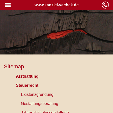
www.kanzlei-vachek.de
Sitemap
Arzthaftung
Steuerrecht
Existenzgründung
Gestaltungsberatung
Jahresabschlusserstellung