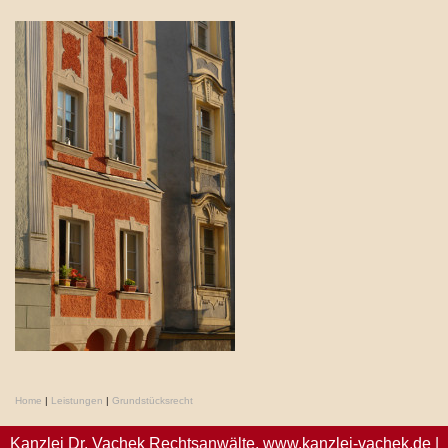
Home
|
Leistungen
|
Grundstücksrecht
Kanzlei Dr. Vachek Rechtsanwälte,
www.kanzlei-vachek.de
|