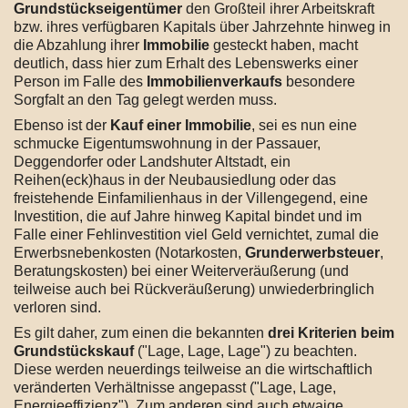
Grundstückseigentümer
den Großteil ihrer Arbeitskraft
bzw. ihres verfügbaren Kapitals über Jahrzehnte hinweg in
die Abzahlung ihrer
Immobilie
gesteckt haben, macht
deutlich, dass hier zum Erhalt des Lebenswerks einer
Person im Falle des
Immobilienverkaufs
besondere
Sorgfalt an den Tag gelegt werden muss.
Ebenso ist der
Kauf einer Immobilie
, sei es nun eine
schmucke Eigentumswohnung in der Passauer,
Deggendorfer oder Landshuter Altstadt, ein
Reihen(eck)haus in der Neubausiedlung oder das
freistehende Einfamilienhaus in der Villengegend, eine
Investition, die auf Jahre hinweg Kapital bindet und im
Falle einer Fehlinvestition viel Geld vernichtet, zumal die
Erwerbsnebenkosten (Notarkosten,
Grunderwerbsteuer
,
Beratungskosten) bei einer Weiterveräußerung (und
teilweise auch bei Rückveräußerung) unwiederbringlich
verloren sind.
Es gilt daher, zum einen die bekannten
drei Kriterien beim
Grundstückskauf
("Lage, Lage, Lage") zu beachten.
Diese werden neuerdings teilweise an die wirtschaftlich
veränderten Verhältnisse angepasst ("Lage, Lage,
Energieeffizienz"). Zum anderen sind auch etwaige